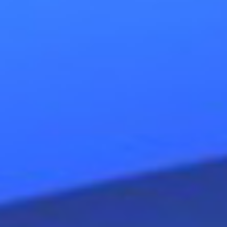
un mond
un conte
traverse
vivant 
Déconnec
dans les
à l’âge 
je trave
transfo
oniriqu
douleur
J’ai pu