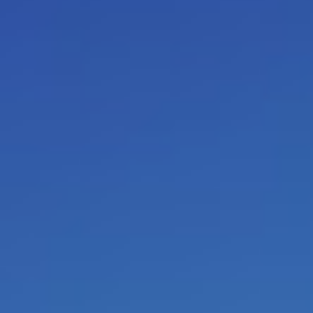
vous tr
traduit
flaman
Ici à droite, vous pouvez vo
m’immerger dans un univers im
donnez des instructions claires à
développer vos propres idées créa
différence entre le fantastiqu
inconvénient à collaborer ave
plaisir.
En haut à gauche, vous voyez 
recueil de poésie en un livre anc