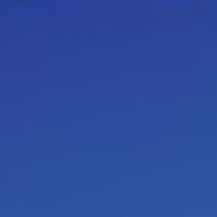
recuei
Ana
Tove
doo
Gedac
transa
poésie
rêves 
pouvoir
Je n’ai 
Sur mo