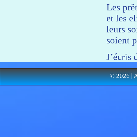
Les prêt
et les e
leurs so
soient p
J’écris
enfance.
© 2026 | 
les phra
vers su
adolesce
dépress
d’un ma
transpo